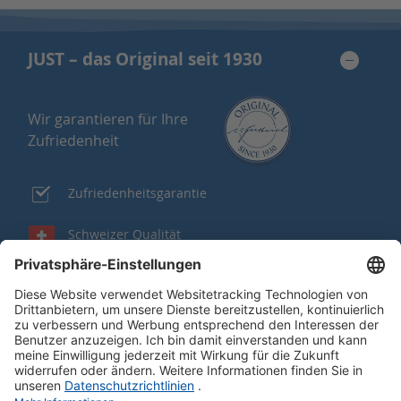
JUST – das Original seit 1930
Wir garantieren für Ihre
Zufriedenheit
Zufriedenheitsgarantie
Schweizer Qualität
Kauf auf Rechnung
Portofrei oder Geschenk ab CHF 150
Gut zu wissen