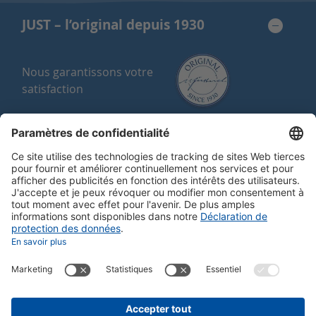
JUST – l’original depuis 1930
Nous garantissons votre
satisfaction
Garantie de satisfaction
Qualité Suisse
Achat sur facture
Frais d’envoi offerts ou cadeau à partir
de 150 CHF
Bon à savoir