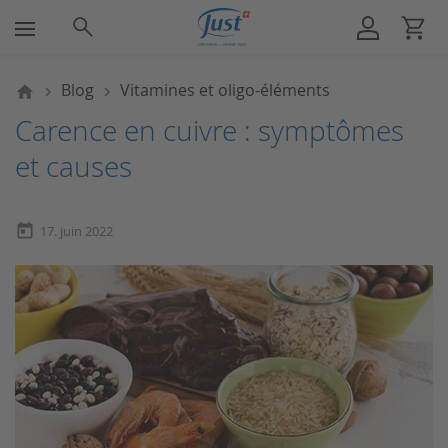
A propos de nous
Beauté
Soins corporels
Santé
Ménage
Soins 
Soins 
Soins 
Bain &
Entrep
Carriè
Blog
Vitamines et oligo-éléments
Aperçu Beauté
Aperçu Soins corporels
Aperçu Santé
Aperçu Ménage
Entreprise
Aperçu Soi
Aperçu So
Aperçu Soi
Aperçu Bai
A propos d
Travailler 
Carence en cuivre : symptômes
et causes
Soins du visage
Bain & douche
Crème aux herbes
Nettoyage & lustrage
Durabilité
Crème visa
Après-rasa
Shampoing
Douche mo
Vente direc
Carrière da
Soins pour hommes
Hygiène intime
Huiles essentielles
Protection anti-insectes
Philosophie du produit
Nettoyage 
Gel douch
Aperçu des
Offres d’em
today
17. juin 2022
Soins de cheveux
Lotion pour le corps
Compléments alimentaires
Parfum d’ambiance
Carrière
Masque vi
Huile douc
Médias
Soins de bouche & lèvres
Déodorants
Soins solaires & protection anti-
Balais & brosses
JUST International
Bain mous
insectes
Detox
Soins des mains
Sels de bai
En forme et agile
Anti-cellulite
Soins des pieds
Huiles de 