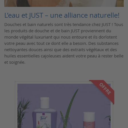
Soins pour bébés et enfants
L’eau et JUST – une alliance naturelle!
Brosses pour le corps
Douches et bain naturels sont très tendance chez JUST ! Tous
les produits de douche et de bain JUST proviennent du
monde végétal luxuriant qui nous entoure et ils dorlotent
votre peau avec tout ce dont elle a besoin. Des substances
nettoyantes douces ainsi que des extraits végétaux et des
huiles essentielles cajoleuses aident votre peau à rester belle
et soignée.
OFFRE