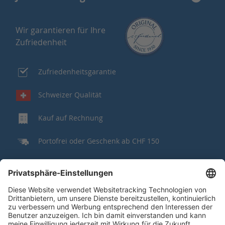
Wir garantieren für Ihre
Zufriedenheit
Zufriedenheitsgarantie
Schweizer Qualität
Kauf auf Rechnung
Portofrei oder Geschenk ab CHF 150
Gut zu wissen
Wir sind für Sie da!