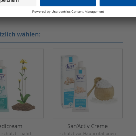
tzlich wählen:
edicream
San’Activ Creme
- schützt - nährt
schützt vor Hautirritationen