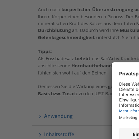
Auch nach
körperlicher Überanstrengung 
Ihrem Körper einen besonderen Genuss. Der 
mineralischen Kraft des Salzes aus dem Tote
Durchblutung
an. Dadurch wird Ihre
Muskula
Gelenksgeschmeidigkeit
unterstützt. Sie füh
Tipps:
Als Fussbadesalz
belebt
das San’Activ Kräuterba
anschliessende
Hornhautbehandlung
vor. Es
fühlen sich wohl auf den Beinen!
Geniessen Sie die Wirkung eines
ganzheitlich
Basis bzw. Zusatz
zu den JUST Badeessenzen 
Anwendung
Inhaltsstoffe