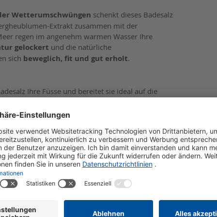
oder Wetterumschwüngen
schenkt dieses Badesalz
Bergheublumen-Extrakt zusammen mit der
n Meer regen im angenehm warmen Wasser Ihre
tur gelockert
und die natürliche
len sich
beweglich, fit und gut erholt
.
desalz Ihre Füsse und bereitet sie ideal auf die
 wirkt
durchblutungsfördernd
und
erfrischend
. Sie
en Bades
, indem Sie das Kräuterbadesalz
als wertvolle
und JUST Schaumbädern dazugeben.