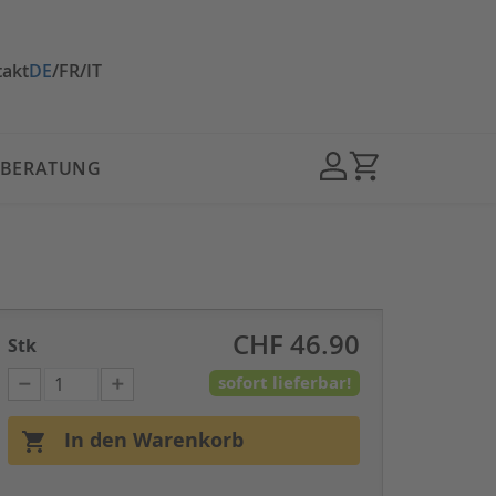
takt
DE
/
FR
/
IT
BERATUNG
CHF 46.90
Stk
sofort lieferbar!
In den Warenkorb
