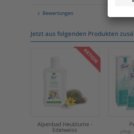
Bewertungen
Jetzt aus folgenden Produkten zusä
AKTION
Alpenbad Heublume -
P
Edelweiss
pflegt 