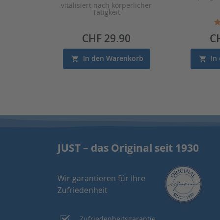
vitalisiert nach körperlicher
Tätigkeit
Preis
Pr
CHF 29.90
C
In den Warenkorb
In
JUST – das Original seit 1930
Wir garantieren für Ihre
Zufriedenheit
Zufriedenheitsgarantie