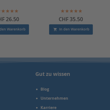
eis
Preis
HF 26.50
CHF 35.50
 den Warenkorb
In den Warenkorb
Gut zu wissen
Blog
Unternehmen
Karriere