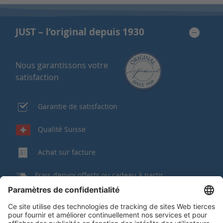
JUST – l’original depuis 1930
Nous garantissons votre
satisfaction
Garantie de satisfaction
Qualité Suisse
Achat sur facture
Frais d’envoi offerts ou cadeau à partir
de 150 CHF
Bon à savoir