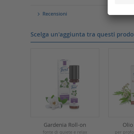
Recensioni
Scelga un'aggiunta tra questi prodot
Gardenia Roll-on
Olio
fonte di quiete e relax
per prof