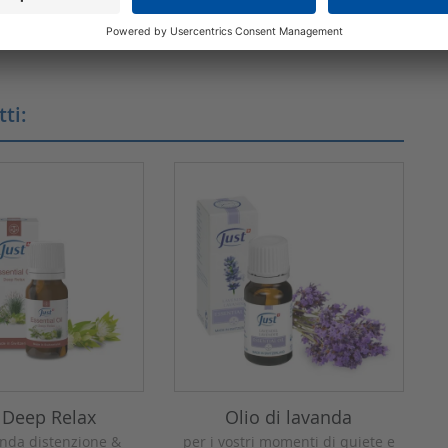
ti:
 Deep Relax
Olio di lavanda
onda distenzione &
per i vostri momenti di quiete e