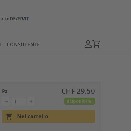
atto
DE
/
FR
/
IT
I
CONSULENTE
CHF 29.50
Pz
disponibile!
Nel carrello
