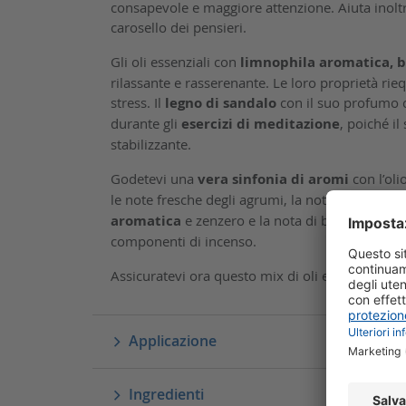
consapevole e maggiore attenzione. Aiuta inoltr
carosello dei pensieri.
Gli oli essenziali con
limnophila aromatica, 
rilassante e rasserenante. Le loro proprietà riequ
stress. Il
legno di sandalo
con il suo profumo c
durante gli
esercizi di meditazione
, poiché il
stabilizzante.
Godetevi una
vera sinfonia di aromi
con l’oli
le note fresche degli agrumi, la nota di cuore f
aromatica
e zenzero e la nota di base acerba e
componenti di incenso.
Assicuratevi ora questo mix di oli esclusivi e 
Applicazione
Ingredienti