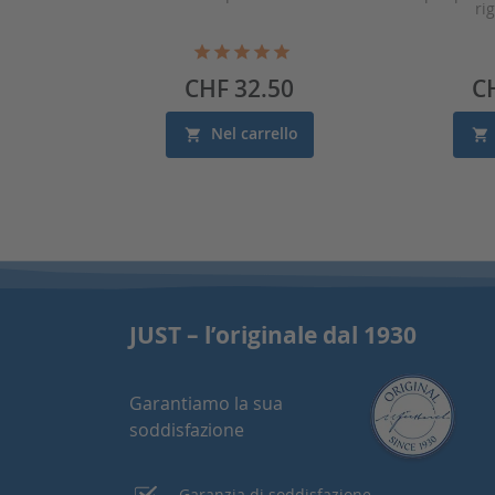
ri
Prezzo
Pr
CHF 32.50
C
Nel carrello
JUST – l’originale dal 1930
Garantiamo la sua
soddisfazione
Garanzia di soddisfazione