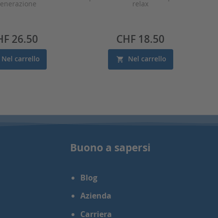
generazione
relax
ezzo
Prezzo
HF 26.50
CHF 18.50
Nel carrello
Nel carrello
Buono a sapersi
Blog
Azienda
Carriera