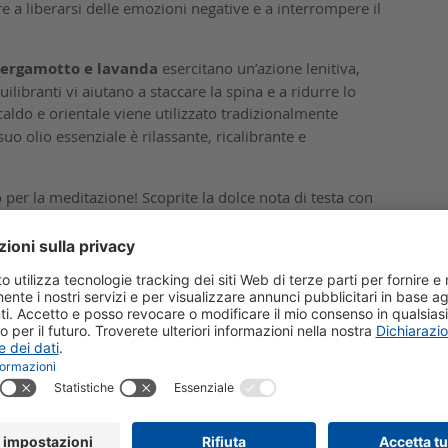
e a liberarsi delle emozioni negative e a interrompere il
bergamotto e lavanda
esercitano un’azione lenitiva,
ilibranti vi aiutano a staccare la spina e a ridurre lo
aldo e orientale viene utilizzato tradizionalmente
 suo olio essenziale è rilassante, ricalibrante e
o per la meditazione! Scoprite la dolce nota di testa con
ruttata e aromatica a base di lavanda,
limnophila
 aromatica con legno di sandalo, patchouli, vaniglia e
godetevi dei momenti piacevolmente benefici!