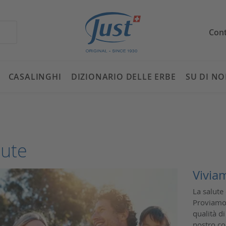
Cont
CASALINGHI
DIZIONARIO DELLE ERBE
SU DI NO
lute
Viviam
La salute
Proviamo 
qualità d
nostro co