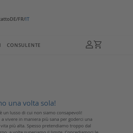
atto
DE
/
FR
/
IT
I
CONSULENTE
o una volta sola!
 è un lusso di cui non siamo consapevoli!
a vivere in maniera più sana per goderci una
i vita più alta. Spesso pretendiamo troppo dal
rpo, a volte superiamo il limite. Concediamoci le