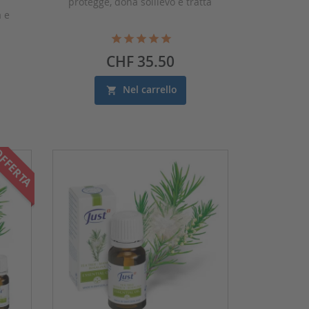
protegge, dona sollievo e tratta
à e
Prezzo
CHF 35.50
Nel carrello
FFERTA