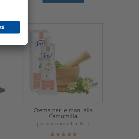
Crema per le mani alla
Camomilla
per mani morbide e lisce