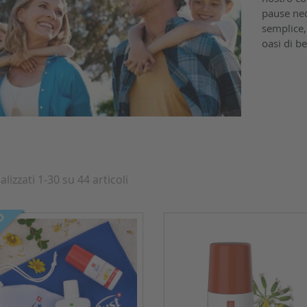
pause nec
semplice,
oasi di be
alizzati 1-30 su 44 articoli
O