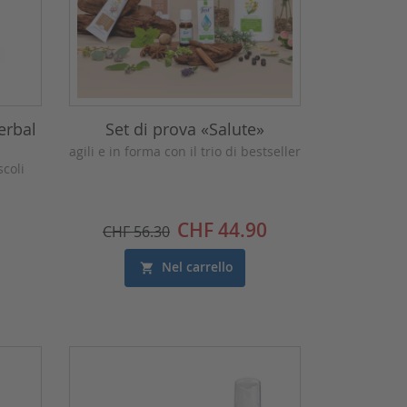
erbal
Set di prova «Salute»
agili e in forma con il trio di bestseller
coli
Prezzo
CHF 44.90
CHF 56.30
Nel carrello