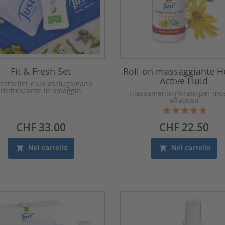
Fit & Fresh Set
Roll-on massaggiante H
Active Fluid
bestseller e un asciugamano
rinfrescante in omaggio
rilassamento mirato per mus
affaticati
Prezzo
Prezzo
CHF 33.00
CHF 22.50
Nel carrello
Nel carrello