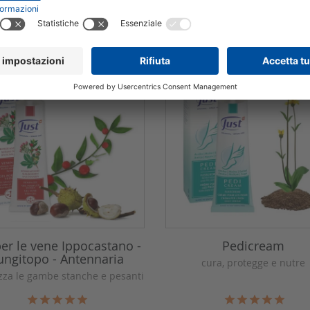
per le vene Ippocastano -
Pedicream
ungitopo - Antennaria
cura, protegge e nutre
lizza le gambe stanche e pesanti