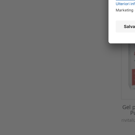
Gel 
P
rivita