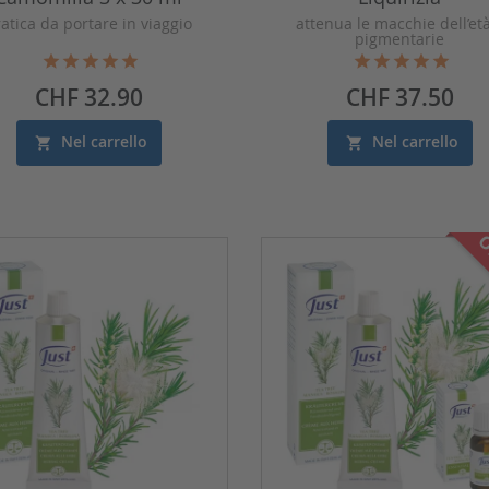
atica da portare in viaggio
attenua le macchie dell’et
pigmentarie
Prezzo
Prezzo
CHF 32.90
CHF 37.50
Nel carrello
Nel carrello
O