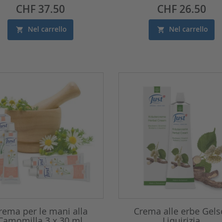
Prezzo
Prezzo
CHF 37.50
CHF 26.50
Nel carrello
Nel carrello
rema per le mani alla
Crema alle erbe Gels
Camomilla 3 x 30 ml
Liquirizia