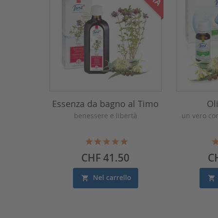
Essenza da bagno al Timo
Ol
benessere e libertà
un vero co
Prezzo
Pr
CHF 41.50
C
Nel carrello