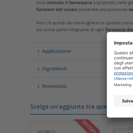
timo
stimola il benessere
soprattutto nelle gi
funzioni del corpo
proverete una piacevole
se
Non c’è quindi da meravigliarsi se questa crema
sia ormai parte integrante di ogni
farmacia do
Applicazione
Ingredienti
Recensioni
Scelga un'aggiunta tra questi prodot
OFFERTA