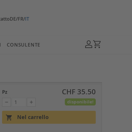
atto
DE
/
FR
/
IT
I
CONSULENTE
CHF 35.50
Pz
disponibile!
Nel carrello
