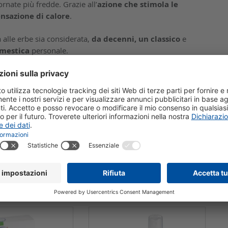
ornate più fredde. Grazie all’
azione che stimola le
nsazione di calore
.
 alle erbe sia considerata,
da decenni, un classico
e
mestica
personale.
ti: