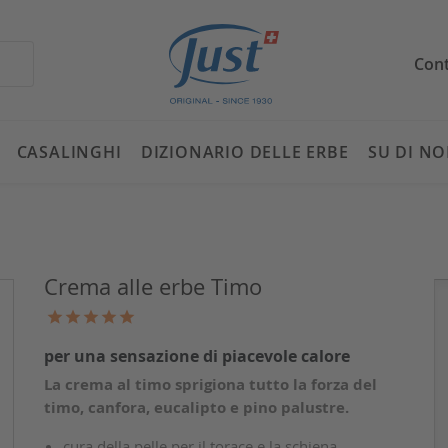
Cont
CASALINGHI
DIZIONARIO DELLE ERBE
SU DI NO
Crema alle erbe Timo
per una sensazione di piacevole calore
La crema al timo sprigiona tutto la forza del
timo, canfora, eucalipto e pino palustre.
cura della pelle per il torace e la schiena