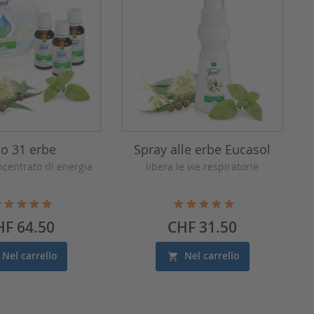
io 31 erbe
Spray alle erbe Eucasol
ncentrato di energia
libera le vie respiratorie
ezzo
Prezzo
HF 64.50
CHF 31.50
Nel carrello
Nel carrello