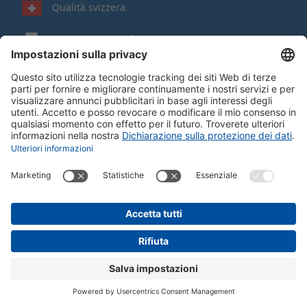
Qualità svizzera
Acquisito contro fattura
Franco di porto o regalo a partire da
150 CHF
Buono a sapersi
Al suo servizio!
© Just Schweiz AG | Dorf 62
|
CH-9428 Walzenhausen
Tutela dei dati
|
Impostazioni di protezione dei dati
|
Colophon
|
CG