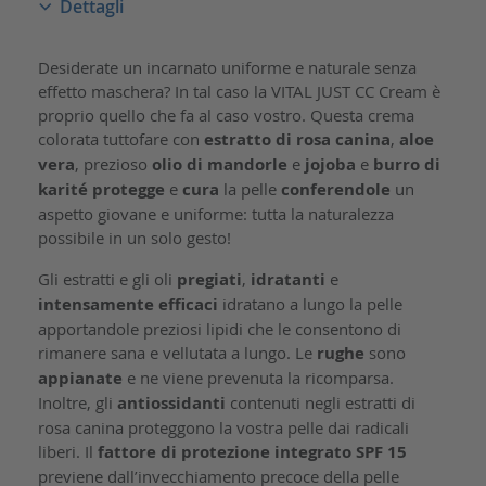
Dettagli
Desiderate un incarnato uniforme e naturale senza
effetto maschera? In tal caso la VITAL JUST CC Cream è
proprio quello che fa al caso vostro. Questa crema
colorata tuttofare con
estratto di rosa canina
,
aloe
vera
, prezioso
olio di mandorle
e
jojoba
e
burro di
karité
protegge
e
cura
la pelle
conferendole
un
aspetto giovane e uniforme: tutta la naturalezza
possibile in un solo gesto!
Gli estratti e gli oli
pregiati
,
idratanti
e
intensamente efficaci
idratano a lungo la pelle
apportandole preziosi lipidi che le consentono di
rimanere sana e vellutata a lungo. Le
rughe
sono
appianate
e ne viene prevenuta la ricomparsa.
Inoltre, gli
antiossidanti
contenuti negli estratti di
rosa canina proteggono la vostra pelle dai radicali
liberi. Il
fattore di protezione integrato SPF 15
previene dall’invecchiamento precoce della pelle