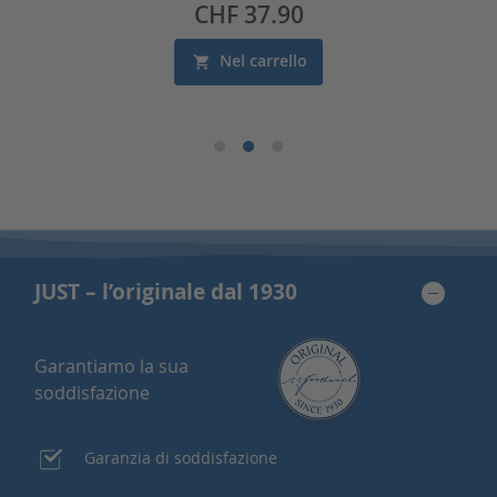
Prezzo
CHF 37.90
Nel carrello
JUST – l’originale dal 1930
Garantiamo la sua
soddisfazione
Garanzia di soddisfazione