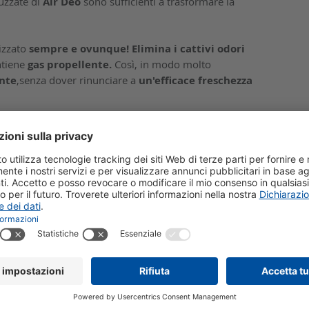
ruzzate di
Air Deo
sono sufficienti a trasformare la
izzato
sempre e ovunque! Elimina i cattivi odori
ntiene
gas propellente.
Così, in modo molto
nte
,senza dover rinunciare a
un'efficace freschezza
le e salutarediffonde nella vostra casa una
freschezza
in un
'oasi di benessere!