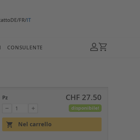
atto
DE
/
FR
/
IT
I
CONSULENTE
CHF 27.50
Pz
disponibile!
Nel carrello
