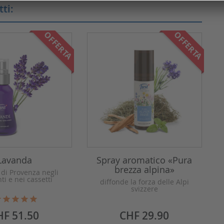
ti:
OFFERTA
OFFERTA
Lavanda
Spray aromatico «Pura
brezza alpina»
di Provenza negli
i e nei cassetti
diffonde la forza delle Alpi
svizzere
ezzo
Prezzo
HF 51.50
CHF 29.90