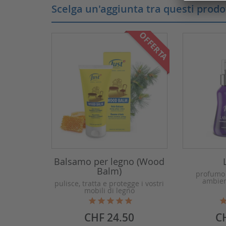
Scelga un'aggiunta tra questi prodot
OFFERTA
Balsamo per legno (Wood
Balm)
profumo 
ambient
pulisce, tratta e protegge i vostri
mobili di legno
Prezzo
Pr
CHF 24.50
C