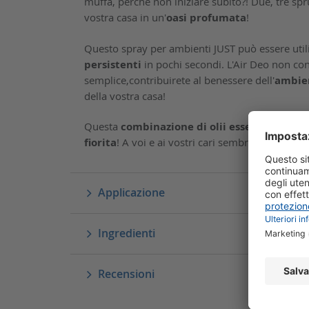
muffa, perché non iniziare subito?! Due, tre sp
vostra casa in un'
oasi
profumata
!
Questo spray per ambienti JUST può essere util
persistenti
in pochi secondi. L'Air Deo non co
semplice,contribuirete al benessere dell'
ambie
della vostra casa!
Questa
combinazione di olii essenziali
natura
fiorita
! A voi e ai vostri cari sembrerà di stare 
Applicazione
Ingredienti
Recensioni