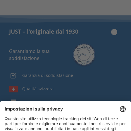
JUST – l’originale dal 1930
Garantiamo la sua
soddisfazione
Garanzia di soddisfazione
Qualità svizzera
Acquisito contro fattura
Franco di porto o regalo a partire da
150 CHF