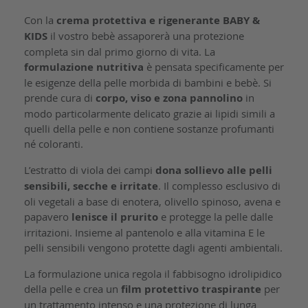
Con la
crema protettiva e rigenerante BABY &
KIDS
il vostro bebè assaporerà una protezione
completa sin dal primo giorno di vita. La
formulazione nutritiva
è pensata specificamente per
le esigenze della pelle morbida di bambini e bebè. Si
prende cura di
corpo, viso e zona pannolino
in
modo particolarmente delicato grazie ai lipidi simili a
quelli della pelle e non contiene sostanze profumanti
né coloranti.
L’estratto di viola dei campi
dona sollievo alle pelli
sensibili, secche e irritate
. Il complesso esclusivo di
oli vegetali a base di enotera, olivello spinoso, avena e
papavero
lenisce il prurito
e protegge la pelle dalle
irritazioni. Insieme al pantenolo e alla vitamina E le
pelli sensibili vengono protette dagli agenti ambientali.
La formulazione unica regola il fabbisogno idrolipidico
della pelle e crea un
film protettivo traspirante
per
un trattamento intenso e una protezione di lunga