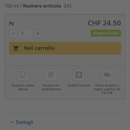
100 ml /
Numero articolo
243
CHF 24.50
Pz
disponibile!
Nel carrello

Acquisito contro
Garanzia di
Qualità Svizzera
Franco di porto o
fattura
soddisfazione
regalo a partire da
150 CHF
Dettagli