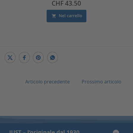
Prezzo
CHF 43.50
Nel carrello
Articolo precedente
Prossimo articolo
JUST – l’originale dal 1930