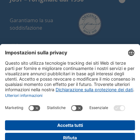
Garantiamo la sua
soddisfazione
Garanzia di soddisfazione
Qualità svizzera
Acquisito contro fattura
Franco di porto o regalo a partire da
150 CHF
Buono a sapersi
Al suo servizio!